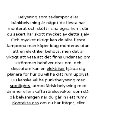
Belysning som taklampor eller
bänkbelysning är något de flesta har
monterat och skött i sina egna hem, där
du säkert har skött mycket av detta själv.
Och mycket riktigt kan de allra flesta
lamporna man köper idag monteras utan
att en elektriker behövs, men det är
viktigt att veta att det finns undantag om
strömmen behöver dras om, och
dessutom kan en
elektriker
hjälpa dig
planera för hur du vill ha ditt rum upplyst.
Du kanske vill ha punktbelysning med
spotlights
, atmosfärisk belysning med
dimmer eller skaffa rörelsevakter som slår
på belysningen när du går in i ett rum?
Kontakta oss
om du har frågor, eller
funderingar så reder vi ut det tillsammans!
Dessutom finns det idag möjligheter som
led slingor, rgb lampor eller smarta
lampor som styrs via wifi. Oavsett vad du
behöver kan vi hjälpa dig att få till det