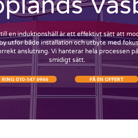
plands Vä
ill en induktionshäll är ett effektivt sätt att m
by utför både installation och utbyte med foku
orrekt anslutning. Vi hanterar hela processen på
smidigt sätt.
RING 010-147 6966
FÅ EN OFFERT