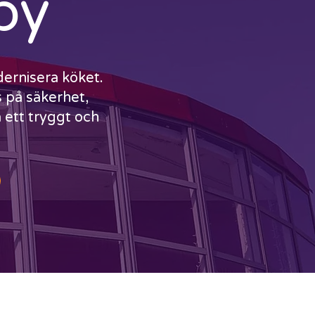
sby
odernisera köket.
s på säkerhet,
 ett tryggt och