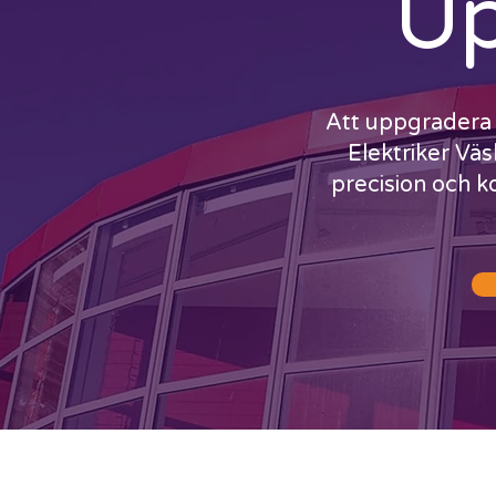
Up
Att uppgradera t
Elektriker Väs
precision och k