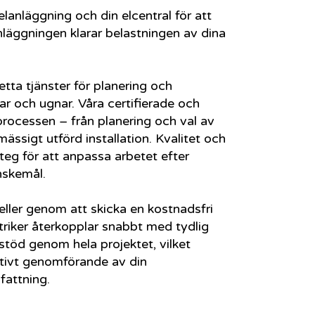
elanläggning och din elcentral för att
nläggningen klarar belastningen av dina
tta tjänster för planering och
sar och ugnar. Våra certifierade och
 processen – från planering och val av
mässigt utförd installation. Kvalitet och
steg för att anpassa arbetet efter
nskemål.
eller genom att skicka en kostnadsfri
ktriker återkopplar snabbt med tydlig
stöd genom hela projektet, vilket
ektivt genomförande av din
mfattning.