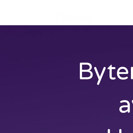
Offert
Byten
a