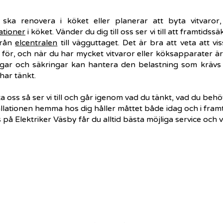
ka renovera i köket eller planerar att byta vitvaror
lationer
i köket. Vänder du dig till oss ser vi till att framtid
från
elcentralen
till vägguttaget. Det är bra att veta att vis
för, och när du har mycket vitvaror eller köksapparater är de
gar och säkringar kan hantera den belastning som krävs f
har tänkt.
 oss så ser vi till och går igenom vad du tänkt, vad du behö
tallationen hemma hos dig håller måttet både idag och i fram
på Elektriker Väsby får du alltid bästa möjliga service och v