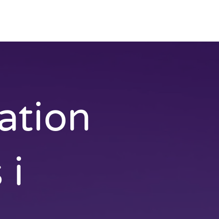
Eljour
Kontakta oss
ation
 i