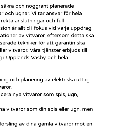
ör säkra och noggrant planerade
r och ugnar. Vi tar ansvar för hela
rrekta anslutningar och full
sion är alltid i fokus vid varje uppdrag.
rationer av vitvaror, eftersom detta ska
serade tekniker för att garantin ska
ller vitvaror. Våra tjänster erbjuds till
g i Upplands Väsby och hela
ing och planering av elektriska uttag
varor.
acera nya vitvaror som spis, ugn,
na vitvaror som din spis eller ugn, men
forsling av dina gamla vitvaror mot en