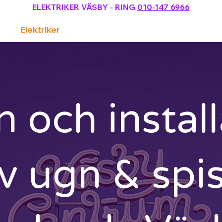
ELEKTRIKER VÄSBY
- RING
010-147 6966
Elektriker
Webbshop (laddbox)
 och install
v ugn & spis