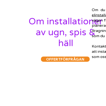
Om du s
elinstal
Om installationer
vägen 
planera 
av ugn, spis &
dragnin
som du 
häll
Kontakta
att ins
som oss 
OFFERTFÖRFRÅGAN